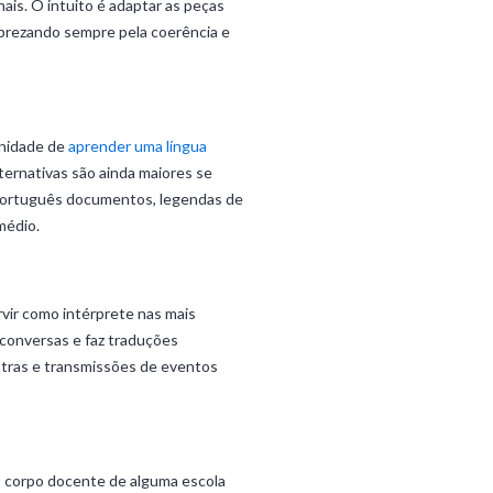
nais. O intuito é adaptar as peças
, prezando sempre pela coerência e
unidade de
aprender uma língua
lternativas são ainda maiores se
o português documentos, legendas de
médio.
rvir como intérprete nas mais
 conversas e faz traduções
stras e transmissões de eventos
o corpo docente de alguma escola