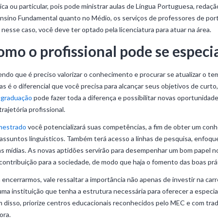
ica ou particular, pois pode ministrar aulas de Língua Portuguesa, redação
nsino Fundamental quanto no Médio, os serviços de professores de por
 nesse caso, você deve ter optado pela licenciatura para atuar na área.
omo o profissional pode se especia
ndo que é preciso valorizar o conhecimento e procurar se atualizar o t
as é o diferencial que você precisa para alcançar seus objetivos de curt
-graduação
pode fazer toda a diferença e possibilitar novas oportunidade
trajetória profissional.
mestrado
você potencializará suas competências, a fim de obter um conh
assuntos linguísticos. Também terá acesso a linhas de pesquisa, enfoques
as mídias. As novas aptidões servirão para desempenhar um bom papel no
contribuição para a sociedade, de modo que haja o fomento das boas prá
 encerrarmos, vale ressaltar a importância não apenas de investir na ca
ma instituição que tenha a estrutura necessária para oferecer a especia
 disso, priorize centros educacionais reconhecidos pelo MEC e com trad
ora.