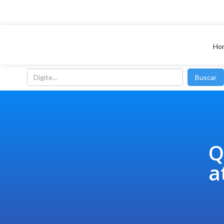
Ho
Q
a