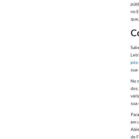
públ
no E
que,
C
Sabe
Letr
pós
sua 
No
dos 
vári
sua 
Para
em u
Além
de F