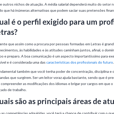
e outros nichos de atuação. A média salarial dependerá muito do setor no
o que há inúmeras alternativas que podem saciar suas pretensões finan
al é o perfil exigido para um prof
etras?
ente que assim como a procura por pessoas formadas em Letras é grande,
ecimentos, às habilidades e às atitudes caminham juntos, afinal, o domín
o e preparo. A boa comunicação é um aspecto importantíssimo para exe
ível e é considerada uma das
características dos profissionais do futuro
.
ndamental também que você tenha poder de concentração, disciplina e or
ndas que surgirem. Ser um leitor voraz ajuda bastante, sendo que é pre
 compreender as modificações dos idiomas e brigar por cargos em que o 
ado de trabalho.
uais são as principais áreas de at
as competências adquiridas, você terá a chance de contribuir com o que