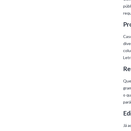
públ
requ
Pr
Caso
dive
colu
Letr
Re
Quem
gram
o qu
pará
Ed
Já a