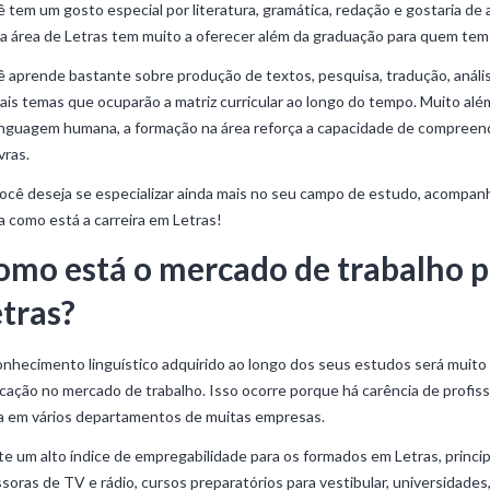
 tem um gosto especial por literatura, gramática, redação e gostaria de 
a área de Letras tem muito a oferecer além da graduação para quem tem
 aprende bastante sobre produção de textos, pesquisa, tradução, análise 
is temas que ocuparão a matriz curricular ao longo do tempo. Muito além
inguagem humana, a formação na área reforça a capacidade de compreen
vras.
ocê deseja se especializar ainda mais no seu campo de estudo, acompan
a como está a carreira em Letras!
omo está o mercado de trabalho p
etras?
nhecimento linguístico adquirido ao longo dos seus estudos será muito
cação no mercado de trabalho. Isso ocorre porque há carência de profiss
a em vários departamentos de muitas empresas.
te um alto índice de empregabilidade para os formados em Letras, princi
soras de TV e rádio, cursos preparatórios para vestibular, universidades,