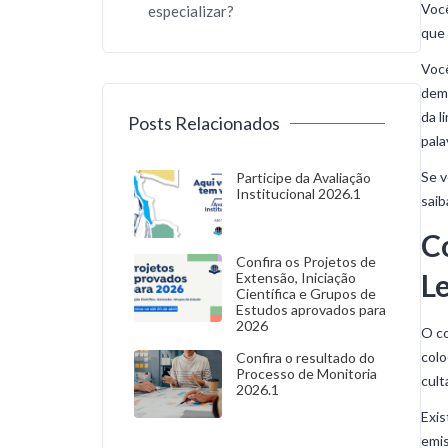
Você
especializar?
que 
Você
dema
da l
Posts Relacionados
pala
Se v
Participe da Avaliação
Institucional 2026.1
saib
C
Confira os Projetos de
L
Extensão, Iniciação
Científica e Grupos de
Estudos aprovados para
2026
O co
colo
Confira o resultado do
Processo de Monitoria
cult
2026.1
Exis
emis