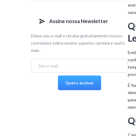
entr
send
Assine nossa Newsletter
Qu
L
Deixe seu e-mail e receba gratuitamente nossos
conteúdos sobre ensino superior, carreira e muito
mais.
Evid
conh
temp
poss
É fu
dema
para
merc
Q
Com 