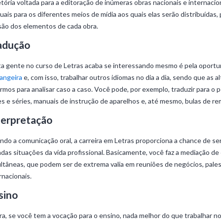
etória voltada para a editoração de inúmeras obras nacionais e internacio
uais para os diferentes meios de mídia aos quais elas serão distribuídas
ão dos elementos de cada obra.
adução
a gente no curso de Letras acaba se interessando mesmo é pela oport
angeira
e, com isso, trabalhar outros idiomas no dia a dia, sendo que as a
rmos para analisar caso a caso. Você pode, por exemplo, traduzir para 
es e séries, manuais de instrução de aparelhos e, até mesmo, bulas de re
terpretação
ndo a comunicação oral, a carreira em Letras proporciona a chance de se
adas situações da vida profissional. Basicamente, você faz a mediação de
ltâneas, que podem ser de extrema valia em reuniões de negócios, pale
rnacionais.
sino
a, se você tem a vocação para o ensino, nada melhor do que trabalhar n