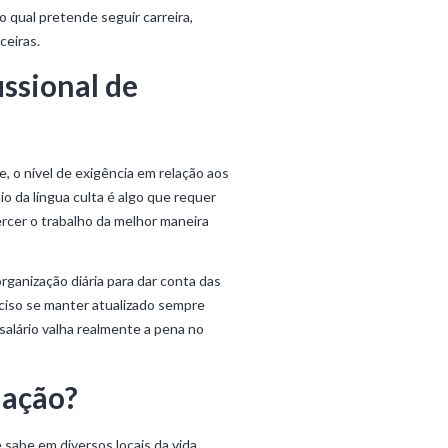
 qual pretende seguir carreira,
ceiras.
issional de
 o nível de exigência em relação aos
io da língua culta é algo que requer
rcer o trabalho da melhor maneira
ganização diária para dar conta das
ciso se manter atualizado sempre
salário valha realmente a pena no
uação?
 sabe em diversos locais da vida