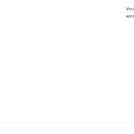
Você
apro