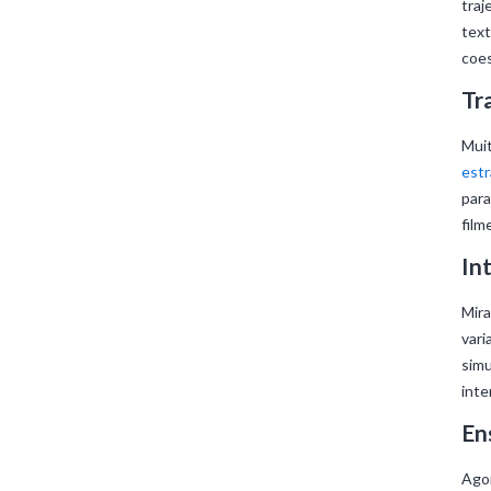
traj
text
coes
Tr
Muit
estr
para
film
In
Mira
vari
simu
inte
En
Agor