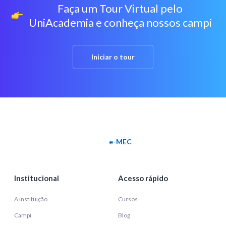
Faça um Tour Virtual pelo
icon
UniAcademia e conheça nossos campi
Iniciar o tour
e-MEC
Institucional
Acesso rápido
A instituição
Cursos
Campi
Blog