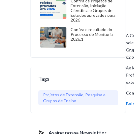
Confira os Projetos de
Extensão, Iniciação
Científica e Grupos de
Estudos aprovados para
2026
Confira o resultado do
Processo de Monitoria
A Co
2026.1
sele
Grup
62 p
Ao l
Prof
Tags
ext
Conf
Projetos de Extensão, Pesquisa e
Grupos de Ensino
Bol
Assine nossa Newsletter