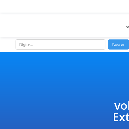
Ho
vo
Ext