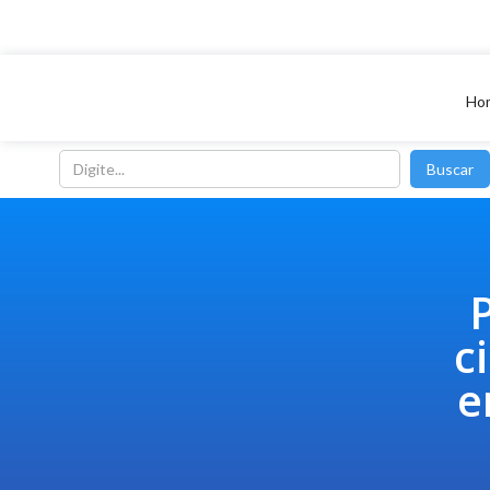
Ho
c
e