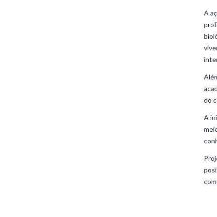
A aç
prof
biol
vive
inte
Além
aca
do c
A in
meio
conh
Proj
posi
com