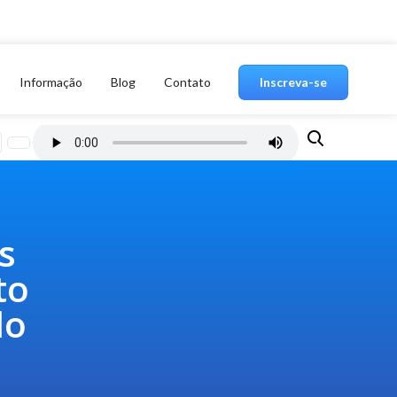
Informação
Blog
Contato
Inscreva-se
s
to
do