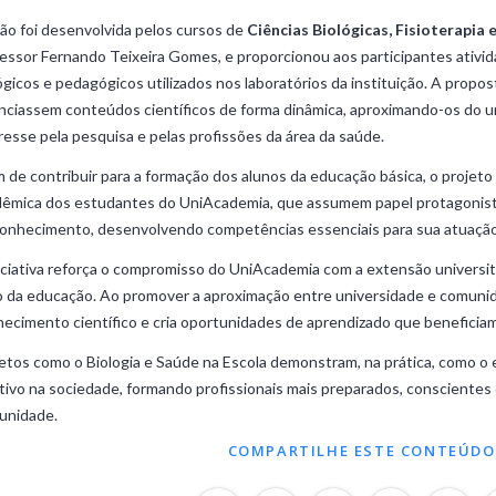
ão foi desenvolvida pelos cursos de
Ciências Biológicas, Fisioterapia 
essor Fernando Teixeira Gomes, e proporcionou aos participantes ativid
ógicos e pedagógicos utilizados nos laboratórios da instituição. A propo
nciassem conteúdos científicos de forma dinâmica, aproximando-os do 
resse pela pesquisa e pelas profissões da área da saúde.
 de contribuir para a formação dos alunos da educação básica, o projeto
dêmica dos estudantes do UniAcademia, que assumem papel protagonist
onhecimento, desenvolvendo competências essenciais para sua atuação p
iciativa reforça o compromisso do UniAcademia com a extensão universit
 da educação. Ao promover a aproximação entre universidade e comunida
ecimento científico e cria oportunidades de aprendizado que beneficiam
etos como o Biologia e Saúde na Escola demonstram, na prática, como o 
tivo na sociedade, formando profissionais mais preparados, consciente
unidade.
COMPARTILHE ESTE CONTEÚDO