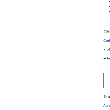
20h
Conh
Prof
➡
I
9h 
Apre