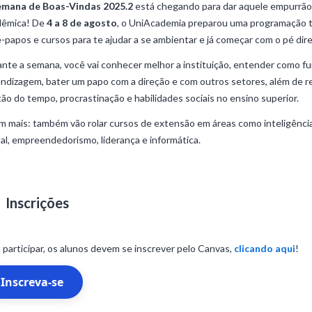
emana de Boas-Vindas 2025.2
está chegando para dar aquele empurrão
dêmica! De
4 a 8 de agosto
, o UniAcademia preparou uma programação to
-papos e cursos para te ajudar a se ambientar e já começar com o pé dire
nte a semana, você vai conhecer melhor a instituição, entender como fu
ndizagem, bater um papo com a direção e com outros setores, além de 
ão do tempo, procrastinação e habilidades sociais no ensino superior.
m mais: também vão rolar cursos de extensão em áreas como inteligência a
tal, empreendedorismo, liderança e informática.
Inscrições
 participar, os alunos devem se inscrever pelo Canvas,
clicando aqui
!
Inscreva-se