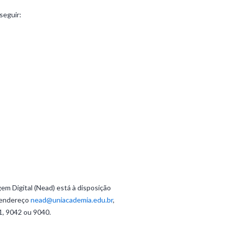
seguir:
em Digital (Nead) está à disposição
o endereço
nead@uniacademia.edu.br
,
1, 9042 ou 9040.