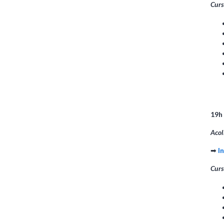
Curs
19h
Acol
➡
I
Curs