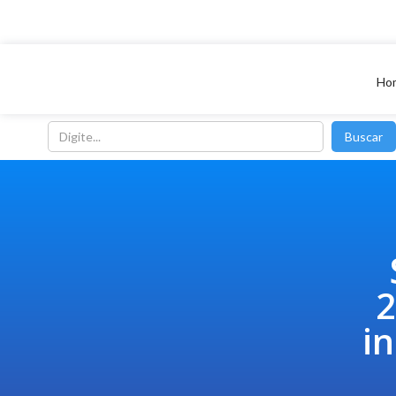
Ho
2
i