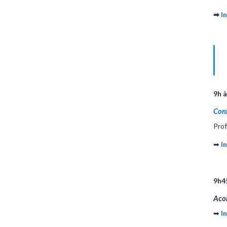
➡
I
9h 
Conh
Prof
➡
I
9h4
Aco
➡
I