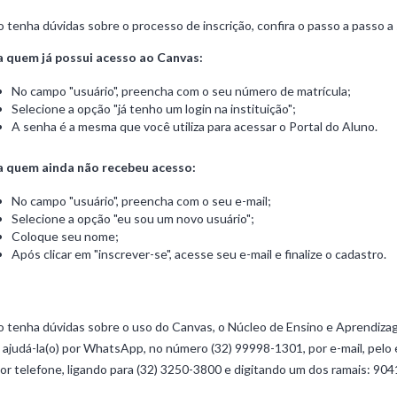
 tenha dúvidas sobre o processo de inscrição, confira o passo a passo a 
a quem já possui acesso ao Canvas:
No campo "usuário", preencha com o seu número de matrícula;
Selecione a opção "já tenho um login na instituição";
A senha é a mesma que você utiliza para acessar o Portal do Aluno.
a quem ainda não recebeu acesso:
No campo "usuário", preencha com o seu e-mail;
Selecione a opção "eu sou um novo usuário";
Coloque seu nome;
Após clicar em "inscrever-se", acesse seu e-mail e finalize o cadastro.
 tenha dúvidas sobre o uso do Canvas, o Núcleo de Ensino e Aprendizag
 ajudá-la(o) por WhatsApp, no número (32) 99998-1301, por e-mail, pel
or telefone, ligando para (32) 3250-3800 e digitando um dos ramais: 904