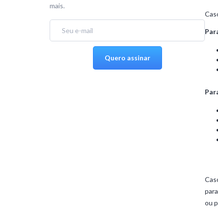
mais.
Caso
Par
Par
Caso
para
ou p