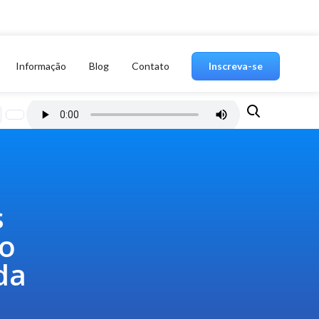
Informação
Blog
Contato
Inscreva-se
s
 o
da