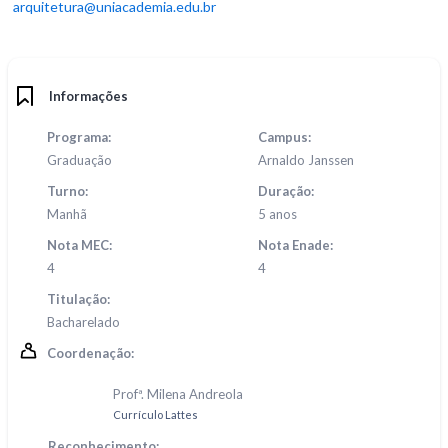
arquitetura@uniacademia.edu.br
Informações
Programa:
Campus:
Graduação
Arnaldo Janssen
Turno:
Duração:
Manhã
5 anos
Nota MEC:
Nota Enade:
4
4
Titulação:
Bacharelado
Coordenação:
Profª. Milena Andreola
Currículo Lattes
Reconhecimento: