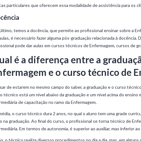
icas particulares que oferecem essa modalidade de assistência para os cl
cência
último, temos a docência, que permite ao profissional ensinar sobre a 
aulas, é necessário fazer alguma pós-graduação relacionada à docência. D
issional pode dar aulas em cursos técnicos de Enfermagem, cursos de g
ual é a diferença entre a graduaç
nfermagem e o curso técnico de
ar de estarem no mesmo campo do saber, a graduação e o curso técnic
o técnico está um nível abaixo da graduação e um nível acima do ensino 
rmediária de capacitação no ramo da Enfermagem.
édia, o curso técnico dura 2 anos, no qual o aluno tem uma grade curri
 na graduação. Ao final do curso, o profissional se torna técnico de En
rmediária. Em termos de autonomia, é superior ao auxiliar, mas inferior ao
o, o técnico realiza diversos procedimentos no dia a dia, mas, em alguns