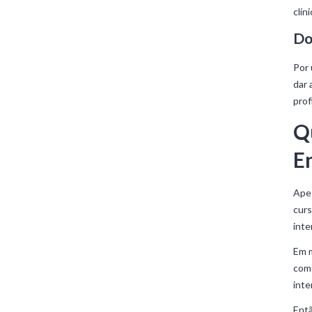
clín
Do
Por 
dar 
prof
Q
E
Apes
curs
inte
Em m
como
inte
Entã