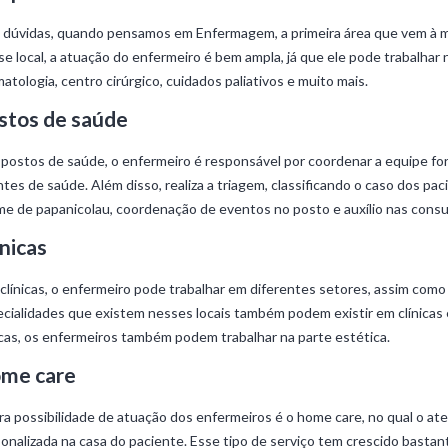
dúvidas, quando pensamos em Enfermagem, a primeira área que vem à m
e local, a atuação do enfermeiro é bem ampla, já que ele pode trabalhar na
atologia, centro cirúrgico, cuidados paliativos e muito mais.
stos de saúde
postos de saúde, o enfermeiro é responsável por coordenar a equipe f
tes de saúde. Além disso, realiza a triagem, classificando o caso dos p
e de papanicolau, coordenação de eventos no posto e auxílio nas consul
ínicas
clínicas, o enfermeiro pode trabalhar em diferentes setores, assim como 
cialidades que existem nesses locais também podem existir em clínicas e
icas, os enfermeiros também podem trabalhar na parte estética.
me care
a possibilidade de atuação dos enfermeiros é o home care, no qual o at
onalizada na casa do paciente. Esse tipo de serviço tem crescido bastan