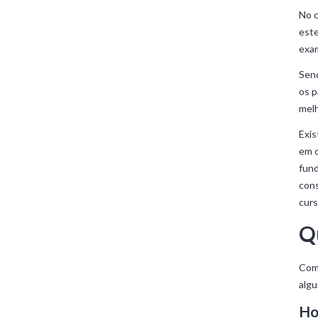
No c
este
exam
Send
os p
melh
Exis
em c
fund
cons
curs
Q
Com 
alg
Ho