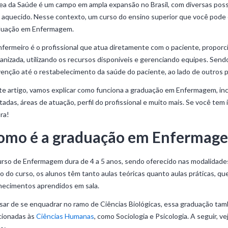
ea da Saúde é um campo em ampla expansão no Brasil, com diversas pos
aquecido. Nesse contexto, um curso do ensino superior que você pode 
duação em Enfermagem.
fermeiro é o profissional que atua diretamente com o paciente, propor
nizada, utilizando os recursos disponíveis e gerenciando equipes. Sendo
enção até o restabelecimento da saúde do paciente, ao lado de outros p
e artigo, vamos explicar como funciona a graduação em Enfermagem, incl
tadas, áreas de atuação, perfil do profissional e muito mais. Se você tem
ura!
omo é a graduação em Enfermag
rso de Enfermagem dura de 4 a 5 anos, sendo oferecido nas modalidade
o do curso, os alunos têm tanto aulas teóricas quanto aulas práticas, qu
hecimentos aprendidos em sala.
ar de se enquadrar no ramo de Ciências Biológicas, essa graduação tam
cionadas às
Ciências Humanas
, como Sociologia e Psicologia. A seguir, 