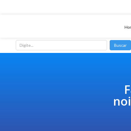
Ho
F
noi