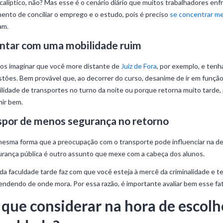
alíptico, não? Mas esse é o cenário diário que muitos trabalhadores enfr
nto de conciliar o emprego e o estudo, pois é preciso
se concentrar me
am.
ntar com uma mobilidade ruim
os imaginar que você more distante de
Juiz de Fora
, por exemplo, e tenh
tões. Bem provável que, ao decorrer do curso, desanime de ir em função 
lidade de transportes no turno da noite ou porque retorna muito tarde
ir bem.
spor de menos segurança no retorno
esma forma que a preocupação com o transporte pode influenciar na deci
rança pública é outro assunto que mexe com a cabeça dos alunos.
 da faculdade tarde faz com que você esteja à mercê da criminalidade e t
ndendo de onde mora. Por essa razão, é importante avaliar bem esse fato
 que considerar na hora de escolh