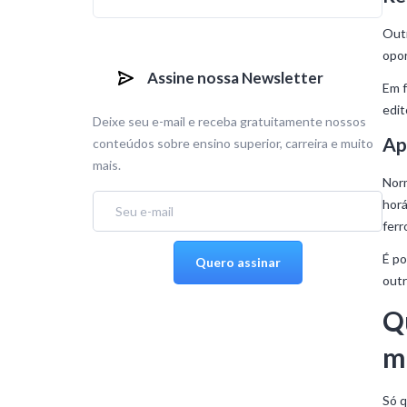
Outr
opor
Assine nossa Newsletter
Em f
edit
Deixe seu e-mail e receba gratuitamente nossos
Ap
conteúdos sobre ensino superior, carreira e muito
mais.
Norm
horá
ferr
É po
outr
Q
m
Só q