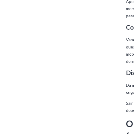
Apoc
mome
pes
Co
Vam
ques
mobi
dorm
Di
Da m
segu
Sair
depe
O