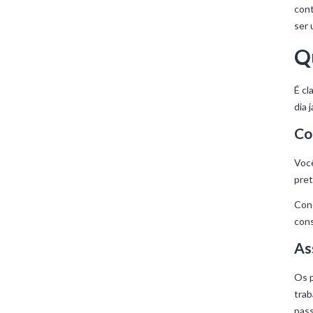
cont
ser
Q
É cl
dia 
Co
Você
pret
Conc
cons
As
Os p
trab
pass