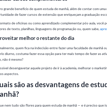
o grande benefício de quem estuda de manhã, além de contar com uma mat
tunidade de fazer cursos de extensão que enriqueçam a graduação esco
ormato de oficinas ou como aprendizado complementar pós-aula, você 
ores de texto, planilhas, linguagens de programação ou, quem sabe,
apre
roveitar melhor o restante do dia
almente, quem fica na indecisão entre fazer uma faculdade de manhã ou
rio diurno, costuma fazer essa opção para ter mais tempo de fazer as ati
o, não é mesmo?
ssível desengavetar aquele projeto de ir à academia, melhorar o marketin
os aspectos.
uais são as desvantagens de estu
anhã?
ue nem tudo são flores para quem estuda de manhã — e é preciso que is