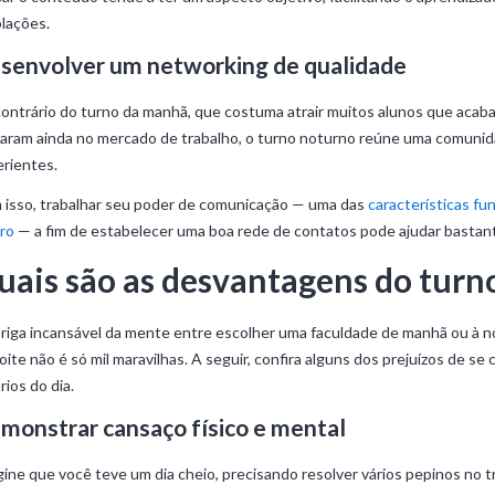
lações.
senvolver um networking de qualidade
ontrário do turno da manhã, que costuma atrair muitos alunos que acab
aram ainda no mercado de trabalho, o turno noturno reúne uma comunid
rientes.
isso, trabalhar seu poder de comunicação — uma das
características fu
ro
— a fim de estabelecer uma boa rede de contatos pode ajudar bastante
uais são as desvantagens do turno
riga incansável da mente entre escolher uma faculdade de manhã ou à no
oite não é só mil maravilhas. A seguir, confira alguns dos prejuízos de s
rios do dia.
monstrar cansaço físico e mental
ine que você teve um dia cheio, precisando resolver vários pepinos no tr