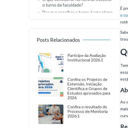
o turno da faculdade?
É pr
Por que escolher o turno é uma etapa
o cu
tão importante?
roti
Sabe
Posts Relacionados
trou
Q
Participe da Avaliação
Institucional 2026.1
Tem 
essa
está
Confira os Projetos de
Extensão, Iniciação
Científica e Grupos de
Ab
Estudos aprovados para
2026
Ao o
Confira o resultado do
mais
Processo de Monitoria
cur
2026.1
Re