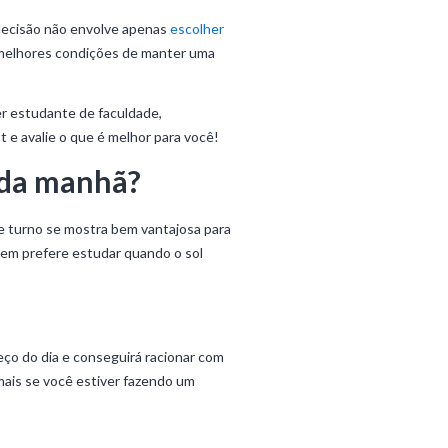
A decisão não envolve apenas
escolher
s melhores condições de manter uma
er estudante de faculdade,
 e avalie o que é melhor para você!
 da manhã?
e turno se mostra bem vantajosa para
quem prefere estudar quando o sol
ço do dia e conseguirá racionar com
 mais se você estiver fazendo um