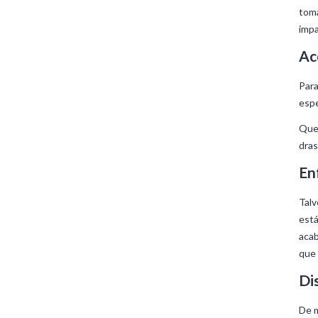
toma
impa
Ac
Para
espe
Quem
dras
En
Talv
está
aca
que
Di
De m