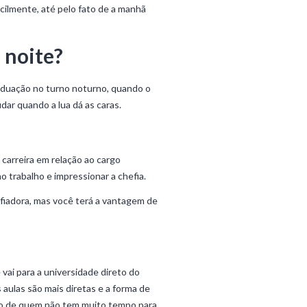
acilmente, até pelo fato de a manhã
 noite?
raduação no turno noturno, quando o
udar quando a lua dá as caras.
carreira em relação ao cargo
o trabalho e impressionar a chefia.
fiadora, mas você terá a vantagem de
vai para a universidade direto do
 aulas são mais diretas e a forma de
ado de quem não tem muito tempo para