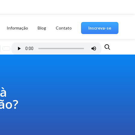
Informação
Blog
Contato
Inscreva-se
 à
ção?