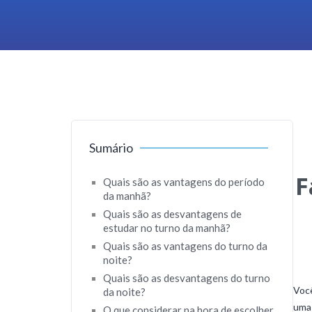
Sumário
F
Quais são as vantagens do período
da manhã?
Quais são as desvantagens de
estudar no turno da manhã?
Quais são as vantagens do turno da
noite?
Quais são as desvantagens do turno
Você
da noite?
uma 
O que considerar na hora de escolher