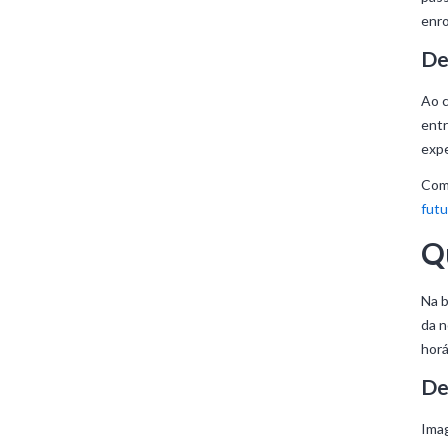
enro
De
Ao c
entr
expe
Com 
futu
Q
Na b
da n
horá
De
Imag