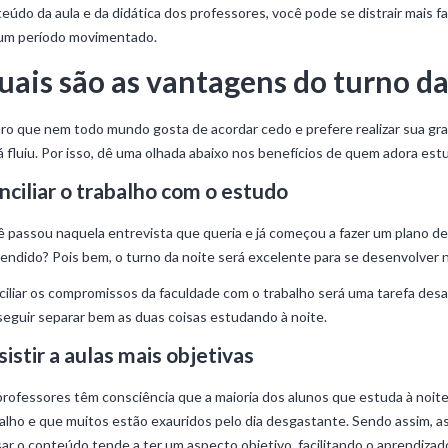
eúdo da aula e da didática dos professores, você pode se distrair mais f
 um período movimentado.
uais são as vantagens do turno da
aro que nem todo mundo gosta de acordar cedo e prefere realizar sua g
já fluiu. Por isso, dê uma olhada abaixo nos benefícios de quem adora est
nciliar o trabalho com o estudo
 passou naquela entrevista que queria e já começou a fazer um plano de 
endido? Pois bem, o turno da noite será excelente para se desenvolver n
iliar os compromissos da faculdade com o trabalho será uma tarefa desa
eguir separar bem as duas coisas estudando à noite.
sistir a aulas mais objetivas
rofessores têm consciência que a maioria dos alunos que estuda à noite 
alho e que muitos estão exauridos pelo dia desgastante. Sendo assim, as
ar o conteúdo tende a ter um aspecto objetivo, facilitando o aprendiz