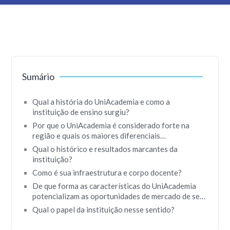
Sumário
Qual a história do UniAcademia e como a
instituição de ensino surgiu?
Por que o UniAcademia é considerado forte na
região e quais os maiores diferenciais
apresentados por ele que justificam essa força?
Qual o histórico e resultados marcantes da
instituição?
Como é sua infraestrutura e corpo docente?
De que forma as características do UniAcademia
potencializam as oportunidades de mercado de seus
alunos?
Qual o papel da instituição nesse sentido?